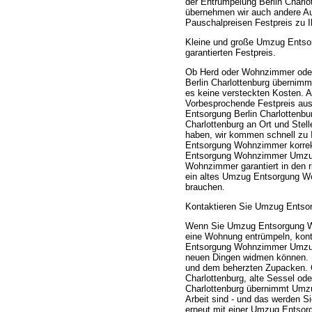
der Entrümpelung Berlin Charl
übernehmen wir auch andere Au
Pauschalpreisen Festpreis zu I
Kleine und große Umzug Entso
garantierten Festpreis.
Ob Herd oder Wohnzimmer ode
Berlin Charlottenburg übernimmt
es keine versteckten Kosten. 
Vorbesprochende Festpreis a
Entsorgung Berlin Charlottenb
Charlottenburg an Ort und Stel
haben, wir kommen schnell zu 
Entsorgung Wohnzimmer korrekt
Entsorgung Wohnzimmer Umzug 
Wohnzimmer garantiert in den 
ein altes Umzug Entsorgung W
brauchen.
Kontaktieren Sie Umzug Entsor
Wenn Sie Umzug Entsorgung Wo
eine Wohnung entrümpeln, kont
Entsorgung Wohnzimmer Umzug 
neuen Dingen widmen können. Pr
und dem beherzten Zupacken.
Charlottenburg, alte Sessel o
Charlottenburg übernimmt Umz
Arbeit sind - und das werden Si
erneut mit einer Umzug Entsor