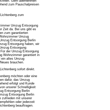
rechnen. Gern übernehmen
gehend zum Pauschalpreisen
Lichtenberg zum
nzimmer Umzug Entsorgung
r Zeit da. Bei uns gibt es
en zum garantierten
g Wohnzimmer Umzug
 Umzug Entsorgung Berlin
Umzug Entsorgung haben, wir
s Umzug Entsorgung
. Für der Umzug Entsorgung
g Wohnzimmer garantiert in
d ein altes Umzug
 Neues brauchen.
htenberg sofort direkt.
enberg möchten oder eine
gen dafür, das Umzug
ehend erfolgt und Kunde
von unserer Schnelligkeit
g Entsorgung Berlin
Umzug Entsorgung Berlin
zufrieden mit unserer
 empfehlen oder jederzeit
chtenberg beauftragen.