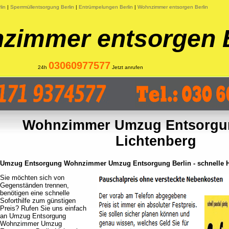
lin
|
Sperrmüllentsorgung Berlin
|
Entrümpelungen Berlin
|
Wohnzimmer entsorgen Berlin
zimmer entsorgen B
03060977577
24h
Jetzt anrufen
Wohnzimmer Umzug Entsorgun
Lichtenberg
Umzug Entsorgung Wohnzimmer Umzug Entsorgung Berlin - schnelle Hi
Sie möchten sich von
Gegenständen trennen,
benötigen eine schnelle
Soforthilfe zum günstigen
Preis? Rufen Sie uns einfach
an Umzug Entsorgung
Wohnzimmer Umzug