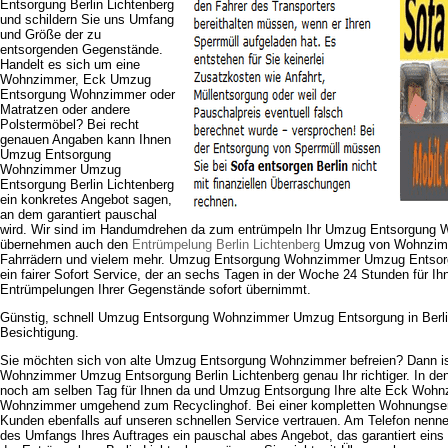
Entsorgung Berlin Lichtenberg
und schildern Sie uns Umfang
und Größe der zu
entsorgenden Gegenstände.
Handelt es sich um eine
Wohnzimmer, Eck Umzug
Entsorgung Wohnzimmer oder
Matratzen oder andere
Polstermöbel? Bei recht
genauen Angaben kann Ihnen
Umzug Entsorgung
Wohnzimmer Umzug
Entsorgung Berlin Lichtenberg
ein konkretes Angebot sagen,
an dem garantiert pauschal
wird. Wir sind im Handumdrehen da zum entrümpeln Ihr Umzug Entsorgung 
übernehmen auch den
Entrümpelung Berlin Lichtenberg
Umzug von Wohnzimme
Fahrrädern und vielem mehr. Umzug Entsorgung Wohnzimmer Umzug Entsorgu
ein fairer Sofort Service, der an sechs Tagen in der Woche 24 Stunden für Ih
Entrümpelungen Ihrer Gegenstände sofort übernimmt.
Günstig, schnell Umzug Entsorgung Wohnzimmer Umzug Entsorgung in Berli
Besichtigung.
Sie möchten sich von alte Umzug Entsorgung Wohnzimmer befreien? Dann 
Wohnzimmer Umzug Entsorgung Berlin Lichtenberg genau Ihr richtiger. In den
noch am selben Tag für Ihnen da und Umzug Entsorgung Ihre alte Eck Wohnz
Wohnzimmer umgehend zum Recyclinghof. Bei einer kompletten Wohnungse
Kunden ebenfalls auf unseren schnellen Service vertrauen. Am Telefon nenn
des Umfangs Ihres Auftrages ein pauschal abes Angebot, das garantiert eins 