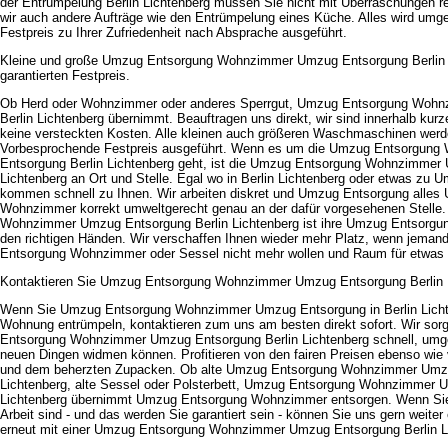
der Entrümpelung Berlin Lichtenberg müssen Sie nicht mit Überraschungen 
wir auch andere Aufträge wie den Entrümpelung eines Küche. Alles wird um
Festpreis zu Ihrer Zufriedenheit nach Absprache ausgeführt.
Kleine und große Umzug Entsorgung Wohnzimmer Umzug Entsorgung Berlin 
garantierten Festpreis.
Ob Herd oder Wohnzimmer oder anderes Sperrgut, Umzug Entsorgung Woh
Berlin Lichtenberg übernimmt. Beauftragen uns direkt, wir sind innerhalb kurze
keine versteckten Kosten. Alle kleinen auch größeren Waschmaschinen werd
Vorbesprochende Festpreis ausgeführt. Wenn es um die Umzug Entsorgun
Entsorgung Berlin Lichtenberg geht, ist die Umzug Entsorgung Wohnzimmer
Lichtenberg an Ort und Stelle. Egal wo in Berlin Lichtenberg oder etwas zu 
kommen schnell zu Ihnen. Wir arbeiten diskret und Umzug Entsorgung alle
Wohnzimmer korrekt umweltgerecht genau an der dafür vorgesehenen Stelle
Wohnzimmer Umzug Entsorgung Berlin Lichtenberg ist ihre Umzug Entsorgun
den richtigen Händen. Wir verschaffen Ihnen wieder mehr Platz, wenn jeman
Entsorgung Wohnzimmer oder Sessel nicht mehr wollen und Raum für etwas
Kontaktieren Sie Umzug Entsorgung Wohnzimmer Umzug Entsorgung Berlin Lic
Wenn Sie Umzug Entsorgung Wohnzimmer Umzug Entsorgung in Berlin Licht
Wohnung entrümpeln, kontaktieren zum uns am besten direkt sofort. Wir sor
Entsorgung Wohnzimmer Umzug Entsorgung Berlin Lichtenberg schnell, umg
neuen Dingen widmen können. Profitieren von den fairen Preisen ebenso wie 
und dem beherzten Zupacken. Ob alte Umzug Entsorgung Wohnzimmer Umzu
Lichtenberg, alte Sessel oder Polsterbett, Umzug Entsorgung Wohnzimmer 
Lichtenberg übernimmt Umzug Entsorgung Wohnzimmer entsorgen. Wenn Sie 
Arbeit sind - und das werden Sie garantiert sein - können Sie uns gern weiter
erneut mit einer Umzug Entsorgung Wohnzimmer Umzug Entsorgung Berlin Li