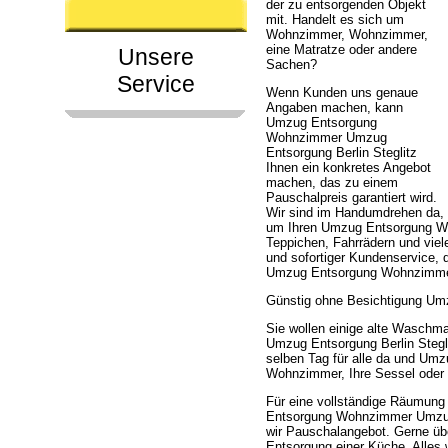
der zu entsorgenden Objekt
mit. Handelt es sich um
Wohnzimmer, Wohnzimmer,
eine Matratze oder andere
Unsere
Sachen?
Service
Wenn Kunden uns genaue
Angaben machen, kann
Umzug Entsorgung
Wohnzimmer Umzug
Entsorgung Berlin Steglitz
Ihnen ein konkretes Angebot
machen, das zu einem
Pauschalpreis garantiert wird.
Wir sind im Handumdrehen da,
um Ihren Umzug Entsorgung Wo
Teppichen, Fahrrädern und viel
und sofortiger Kundenservice, 
Umzug Entsorgung Wohnzimmer 
Günstig ohne Besichtigung Um
Sie wollen einige alte Wasch
Umzug Entsorgung Berlin Stegli
selben Tag für alle da und U
Wohnzimmer, Ihre Sessel oder
Für eine vollständige Räumun
Entsorgung Wohnzimmer Umzug E
wir Pauschalangebot. Gerne ü
Entsorgung einer Küche. Alles w