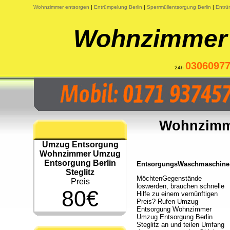
Wohnzimmer entsorgen
|
Entrümpelung Berlin
|
Sperrmüllentsorgung Berlin
|
Entrü
Wohnzimmer 
0306097
24h
Wohnzimm
Umzug Entsorgung
Wohnzimmer Umzug
Entsorgung Berlin
EntsorgungsWaschmaschine B
Steglitz
MöchtenGegenstände
Preis
loswerden, brauchen schnelle
80€
Hilfe zu einem vernünftigen
Preis? Rufen Umzug
Entsorgung Wohnzimmer
Umzug Entsorgung Berlin
Steglitz an und teilen Umfang