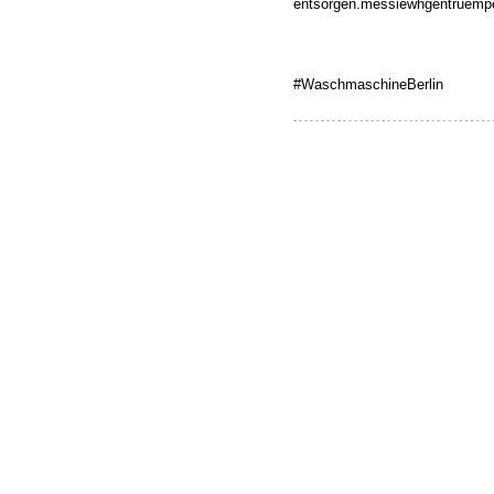
entsorgen.messiewhgentruempe
#WaschmaschineBerlin