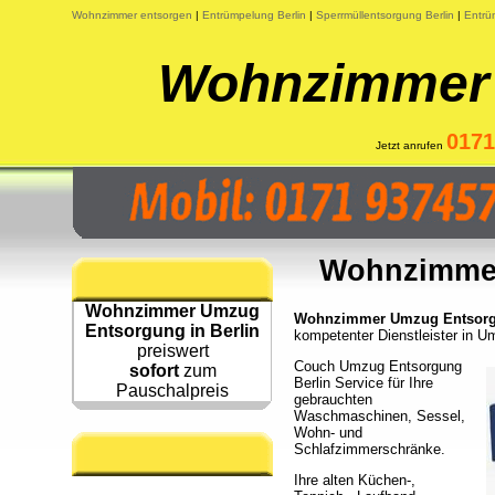
Wohnzimmer entsorgen
|
Entrümpelung Berlin
|
Sperrmüllentsorgung Berlin
|
Entrü
Wohnzimmer 
0171
Jetzt anrufen
Wohnzimmer
Wohnzimmer Umzug
Wohnzimmer Umzug Entsorgun
Entsorgung in Berlin
kompetenter Dienstleister in
preiswert
Couch Umzug Entsorgung
sofort
zum
Berlin Service für Ihre
Pauschalpreis
gebrauchten
Waschmaschinen, Sessel,
Wohn- und
Schlafzimmerschränke.
Ihre alten Küchen-,