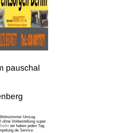
um pauschal
enberg
g Wohnzimmer Umzug
l ohne Vorbestellung super
erlin
wir haben jeden Tag
mpelung.de Service.