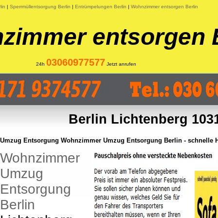
lin
|
Sperrmüllentsorgung Berlin
|
Entrümpelungen Berlin
|
Wohnzimmer entsorgen Berlin
zimmer entsorgen B
03060977577
24h
Jetzt anrufen
Berlin Lichtenberg 103
Umzug Entsorgung Wohnzimmer Umzug Entsorgung Berlin - schnelle Hi
Wohnzimmer
Umzug
Entsorgung
Berlin