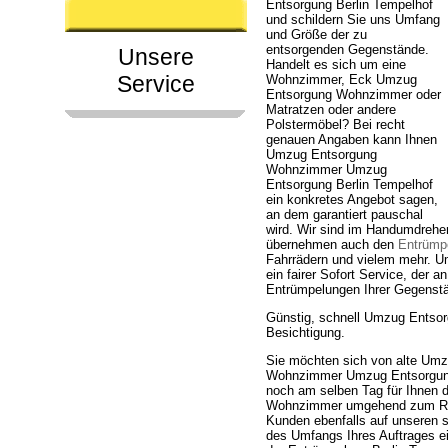
Entsorgung Berlin Tempelhof
und schildern Sie uns Umfang
und Größe der zu
entsorgenden Gegenstände.
Unsere
Handelt es sich um eine
Service
Wohnzimmer, Eck Umzug
Entsorgung Wohnzimmer oder
Matratzen oder andere
Polstermöbel? Bei recht
genauen Angaben kann Ihnen
Umzug Entsorgung
Wohnzimmer Umzug
Entsorgung Berlin Tempelhof
ein konkretes Angebot sagen,
an dem garantiert pauschal
wird. Wir sind im Handumdreh
übernehmen auch den
Entrümpe
Fahrrädern und vielem mehr. 
ein fairer Sofort Service, der 
Entrümpelungen Ihrer Gegenstä
Günstig, schnell Umzug Entso
Besichtigung.
Sie möchten sich von alte Um
Wohnzimmer Umzug Entsorgung Be
noch am selben Tag für Ihnen 
Wohnzimmer umgehend zum Rec
Kunden ebenfalls auf unseren s
des Umfangs Ihres Auftrages ei