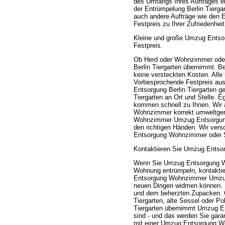
des Umfangs Ihres Auftrages ei
der Entrümpelung Berlin Tierg
auch andere Aufträge wie den 
Festpreis zu Ihrer Zufriedenhe
Kleine und große Umzug Entso
Festpreis.
Ob Herd oder Wohnzimmer ode
Berlin Tiergarten übernimmt. Be
keine versteckten Kosten. All
Vorbesprochende Festpreis a
Entsorgung Berlin Tiergarten 
Tiergarten an Ort und Stelle. 
kommen schnell zu Ihnen. Wir 
Wohnzimmer korrekt umweltgere
Wohnzimmer Umzug Entsorgung B
den richtigen Händen. Wir ver
Entsorgung Wohnzimmer oder S
Kontaktieren Sie Umzug Entsor
Wenn Sie Umzug Entsorgung Wo
Wohnung entrümpeln, kontaktie
Entsorgung Wohnzimmer Umzug 
neuen Dingen widmen können. Pr
und dem beherzten Zupacken.
Tiergarten, alte Sessel oder 
Tiergarten übernimmt Umzug En
sind - und das werden Sie garan
mit einer Umzug Entsorgung W