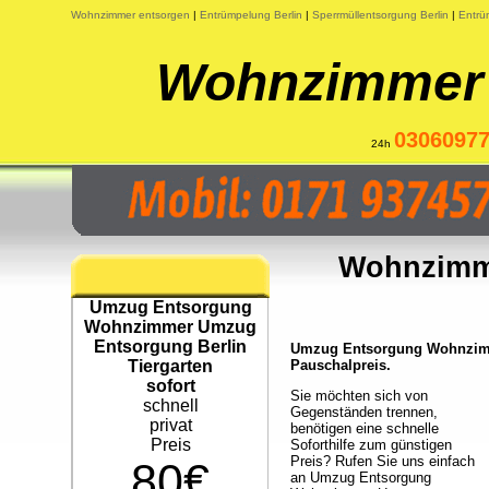
Wohnzimmer entsorgen
|
Entrümpelung Berlin
|
Sperrmüllentsorgung Berlin
|
Entrü
Wohnzimmer 
0306097
24h
Wohnzimm
Umzug Entsorgung
Wohnzimmer Umzug
Entsorgung Berlin
Umzug Entsorgung Wohnzimme
Tiergarten
Pauschalpreis.
sofort
Sie möchten sich von
schnell
Gegenständen trennen,
privat
benötigen eine schnelle
Preis
Soforthilfe zum günstigen
Preis? Rufen Sie uns einfach
80€
an Umzug Entsorgung